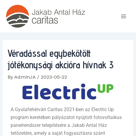
Skip
Post
Main
to
navigation
Men
content
Véradással egybekötött
jótékonysági akcióra hívnak 3
By
AdminJA
/
2023-05-22
A Gyulafehérvári Caritas 2021-ben az Electric Up
program keretében pályázatot nyújtott fotovoltaikus
panelrendszer telepítésére a Jakab Antal Ház
tetőzetére, amely a saját fogyasztásra szánt