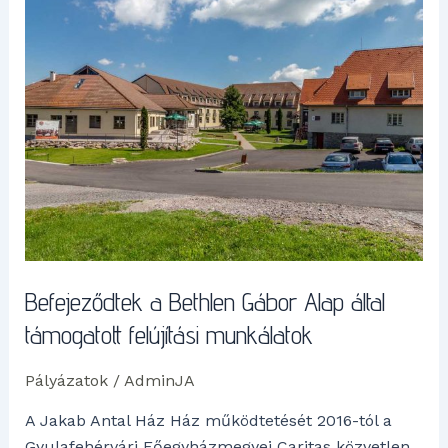
Bethlen
Gábor
Alap
által
támogatott
felújítási
munkálatok
Befejeződtek a Bethlen Gábor Alap által
támogatott felújítási munkálatok
Pályázatok
/
AdminJA
A Jakab Antal Ház Ház működtetését 2016-tól a
Gyulafehérvári Főegyházmegyei Caritas közvetlen