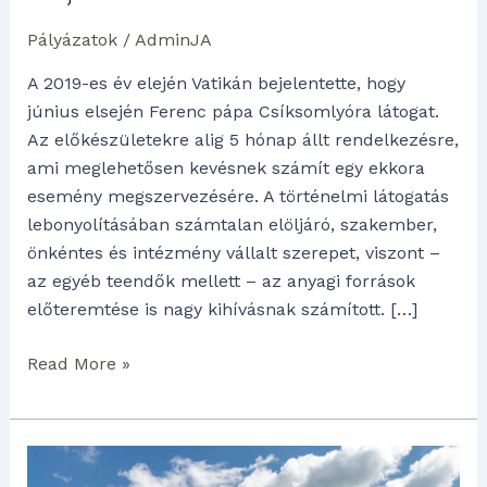
Pályázatok
/
AdminJA
A 2019-es év elején Vatikán bejelentette, hogy
június elsején Ferenc pápa Csíksomlyóra látogat.
Az előkészületekre alig 5 hónap állt rendelkezésre,
ami meglehetősen kevésnek számít egy ekkora
esemény megszervezésére. A történelmi látogatás
lebonyolításában számtalan elöljáró, szakember,
önkéntes és intézmény vállalt szerepet, viszont –
az egyéb teendők mellett – az anyagi források
előteremtése is nagy kihívásnak számított. […]
Read More »
Befejeződtek
a