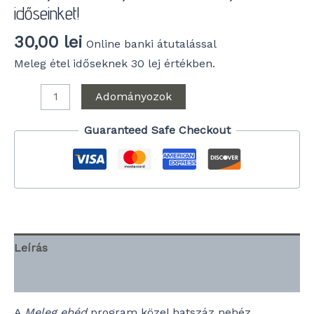
időseinket!
30,00
lei
Online banki átutalással
Meleg étel időseknek 30 lej értékben.
Adományozok
Guaranteed Safe Checkout
Leírás
További információk
A
Meleg ebéd
program közel hatszáz nehéz