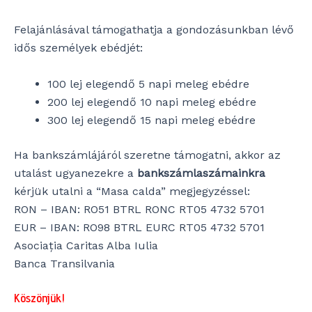
Felajánlásával támogathatja a gondozásunkban lévő
idős személyek ebédjét:
100 lej elegendő 5 napi meleg ebédre
200 lej elegendő 10 napi meleg ebédre
300 lej elegendő 15 napi meleg ebédre
Ha bankszámlájáról szeretne támogatni, akkor az
utalást ugyanezekre a
bankszámlaszámainkra
kérjük utalni a “Masa calda” megjegyzéssel:
RON – IBAN: RO51 BTRL RONC RT05 4732 5701
EUR – IBAN: RO98 BTRL EURC RT05 4732 5701
Asociația Caritas Alba Iulia
Banca Transilvania
Köszönjük!