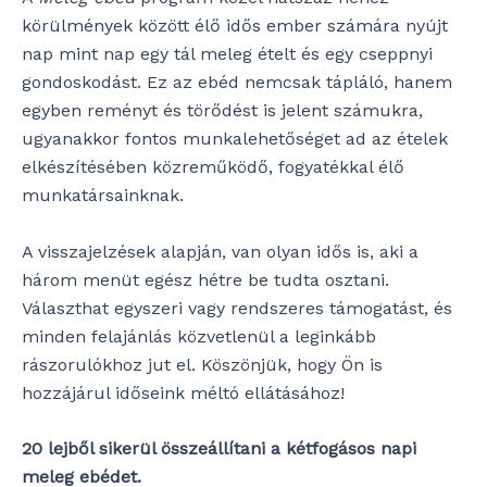
körülmények között élő idős ember számára nyújt
nap mint nap egy tál meleg ételt és egy cseppnyi
gondoskodást. Ez az ebéd nemcsak tápláló, hanem
egyben reményt és törődést is jelent számukra,
ugyanakkor fontos munkalehetőséget ad az ételek
elkészítésében közreműködő, fogyatékkal élő
munkatársainknak.
A visszajelzések alapján, van olyan idős is, aki a
három menüt egész hétre be tudta osztani.
Választhat egyszeri vagy rendszeres támogatást, és
minden felajánlás közvetlenül a leginkább
rászorulókhoz jut el. Köszönjük, hogy Ön is
hozzájárul időseink méltó ellátásához!
20
lejből sikerül összeállítani a kétfogásos napi
meleg ebédet.